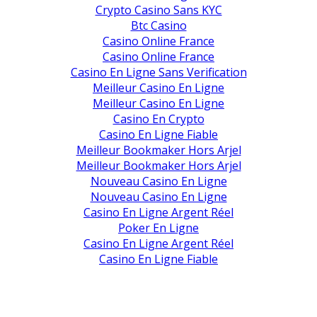
Crypto Casino Sans KYC
Btc Casino
Casino Online France
Casino Online France
Casino En Ligne Sans Verification
Meilleur Casino En Ligne
Meilleur Casino En Ligne
Casino En Crypto
Casino En Ligne Fiable
Meilleur Bookmaker Hors Arjel
Meilleur Bookmaker Hors Arjel
Nouveau Casino En Ligne
Nouveau Casino En Ligne
Casino En Ligne Argent Réel
Poker En Ligne
Casino En Ligne Argent Réel
Casino En Ligne Fiable