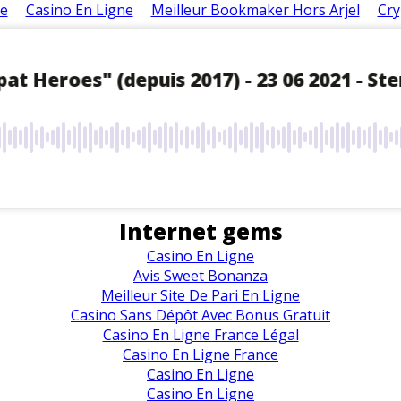
de
Casino En Ligne
Meilleur Bookmaker Hors Arjel
Cry
pat Heroes" (depuis 2017) - 23 06 2021 - St
Internet gems
Casino En Ligne
Avis Sweet Bonanza
Meilleur Site De Pari En Ligne
Casino Sans Dépôt Avec Bonus Gratuit
Casino En Ligne France Légal
Casino En Ligne France
Casino En Ligne
Casino En Ligne