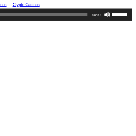
inos
Crypto Casinos
Utilisez
les
00:00
flèches
haut/bas
pour
augmenter
ou
diminuer
le
volume.