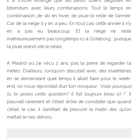
Il a trouvé étrange que les petits soient déguisés en
bibendum avec leurs combinaisons. Tout le temps en
combinaison…de ski en hiver, de pluie le reste de l’année.
Car de la neige il y en a peu. En tout cas cette année il n’y
en a pas eu beaucoup. Et la neige ne reste
malheureusement pas longtemps ici à Göteborg… puisque
la pluie prend vite le relais.
A Madrid où j’ai vécu 2 ans, pas la peine de regarder la
météo. D’ailleurs, lorsqu’on discutait avec des madrilènes
en se demandant quel temps il allait faire pour le week-
end, on nous répondait d’un ton moqueur:
“mais pourquoi
tu te poses cette question? Il fait toujours beau ici !”
. Il
pleuvait rarement et c’était drôle de constater que quand
c’était le cas, il s’arrêtait de pleuvoir le matin dès qu’on
mettait le nez dehors.