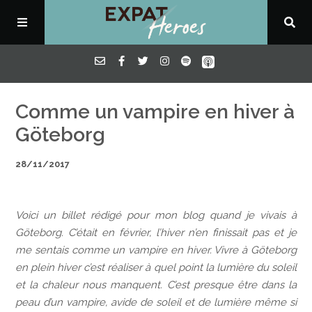
ECOUTER
Comme un vampire en hiver à
Göteborg
POURQUOI
28/11/2017
PRESSE
Voici un billet rédigé pour mon blog quand je vivais à
Göteborg. C’était en février, l’hiver n’en finissait pas et je
FORMATIONS
me sentais comme un vampire en hiver. Vivre à Göteborg
en plein hiver c’est réaliser à quel point la lumière du soleil
Casino En Ligne Retrait Rapide
et la chaleur nous manquent. C’est presque être dans la
peau d’un vampire, avide de soleil et de lumière même si