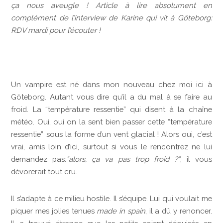
ça nous aveugle ! Article à lire absolument en
Casino En Ligne
complément de l’interview de Karine qui vit à Göteborg:
RDV mardi pour l’écouter !
Meilleur Bookmaker Hors Arjel
Crypto Casinos
Un vampire est né dans mon nouveau chez moi ici à
Göteborg. Autant vous dire qu’il a du mal à se faire au
Crypto Casinos
froid. La “température ressentie” qui disent à la chaîne
météo. Oui, oui on la sent bien passer cette “température
ressentie” sous la forme d’un vent glacial ! Alors oui, c’est
vrai, amis loin d’ici, surtout si vous le rencontrez ne lui
demandez pas:
“alors, ça va pas trop froid ?”
, il vous
dévorerait tout cru.
Il s’adapte à ce milieu hostile. Il s’équipe. Lui qui voulait me
piquer mes jolies tenues
made in spain
, il a dû y renoncer.