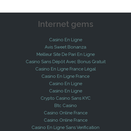
Internet gems
Casino En Ligne
Avis Sweet Bonanza
Meilleur Site De Pari En Ligne
Casino Sans Dépôt Avec Bonus Gratuit
Casino En Ligne France Légal
Casino En Ligne France
Casino En Ligne
Casino En Ligne
Crypto Casino Sans KYC
Btc Casino
Casino Online France
Casino Online France
Casino En Ligne Sans Verification