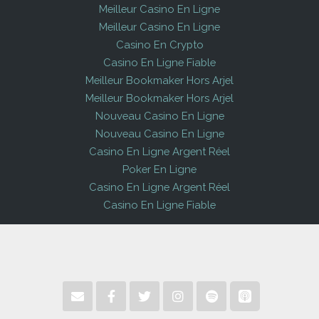
Meilleur Casino En Ligne
Meilleur Casino En Ligne
Casino En Crypto
Casino En Ligne Fiable
Meilleur Bookmaker Hors Arjel
Meilleur Bookmaker Hors Arjel
Nouveau Casino En Ligne
Nouveau Casino En Ligne
Casino En Ligne Argent Réel
Poker En Ligne
Casino En Ligne Argent Réel
Casino En Ligne Fiable