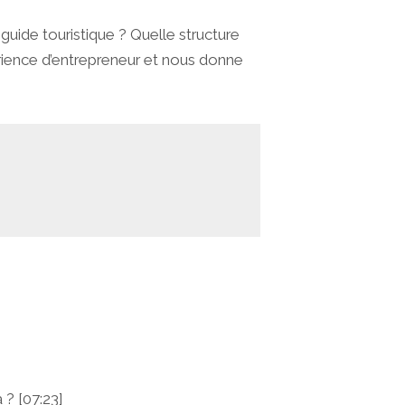
uide touristique ? Quelle structure
érience d’entrepreneur et nous donne
? [07:23]