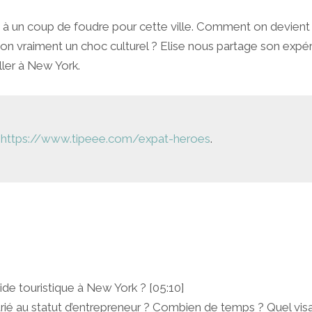
 à un coup de foudre pour cette ville. Comment on devient g
-t-on vraiment un choc culturel ? Elise nous partage son exp
ller à New York.
r
https://www.tipeee.com/expat-heroes
.
ide touristique à New York ? [05:10]
ié au statut d’entrepreneur ? Combien de temps ? Quel visa 