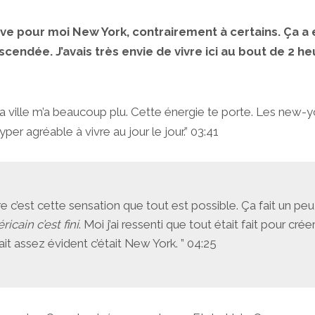
rêve pour moi New York, contrairement à certains. Ça 
cendée. J’avais très envie de vivre ici au bout de 2 
la ville m’a beaucoup plu. Cette énergie te porte. Les new-yo
yper agréable à vivre au jour le jour.” 03:41
 c’est cette sensation que tout est possible. Ça fait un peu
icain c’est fini
. Moi j’ai ressenti que tout était fait pour cré
ait assez évident c’était New York. ” 04:25