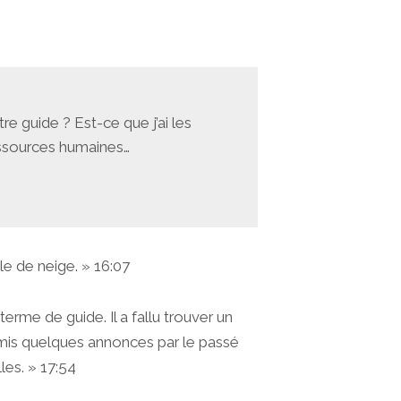
re guide ? Est-ce que j’ai les
ressources humaines…
le de neige. » 16:07
rme de guide. Il a fallu trouver un
i mis quelques annonces par le passé
les. » 17:54