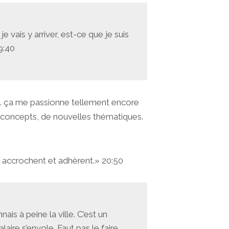
e vais y arriver, est-ce que je suis
19:40
urce. ça me passionne tellement encore
x concepts, de nouvelles thématiques.
ns accrochent et adhèrent.» 20:50
ais à peine la ville. C’est un
aire s’envole. Faut pas le faire