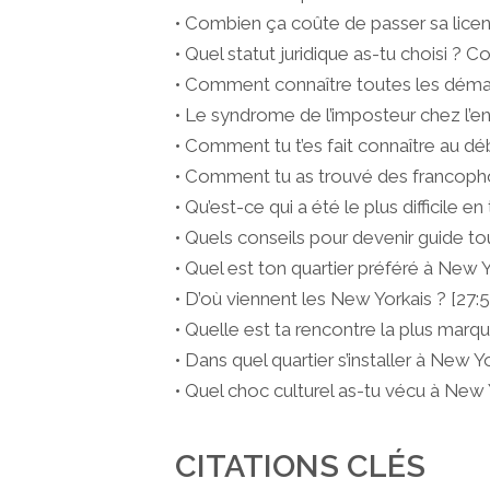
• Combien ça coûte de passer sa licen
• Quel statut juridique as-tu choisi ? 
• Comment connaître toutes les démar
• Le syndrome de l’imposteur chez l’en
• Comment tu t’es fait connaître au déb
• Comment tu as trouvé des francophones
• Qu’est-ce qui a été le plus difficile e
• Quels conseils pour devenir guide tour
• Quel est ton quartier préféré à New Y
• D’où viennent les New Yorkais ? [27:5
• Quelle est ta rencontre la plus marq
• Dans quel quartier s’installer à New Yo
• Quel choc culturel as-tu vécu à New 
CITATIONS CLÉS