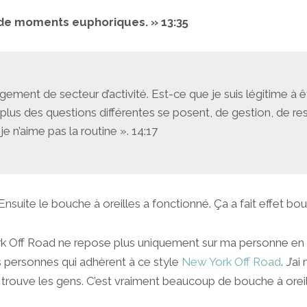
 de moments euphoriques. » 13:35
gement de secteur d’activité. Est-ce que je suis légitime à êt
t, plus des questions différentes se posent, de gestion, de 
 n’aime pas la routine ». 14:17
Ensuite le bouche à oreilles a fonctionné. Ça a fait effet bou
rk Off Road ne repose plus uniquement sur ma personne en te
s personnes qui adhèrent à ce style
New York Off Road
. J’a
 trouve les gens. C’est vraiment beaucoup de bouche à oreil