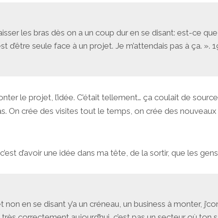
baisser les bras dès on a un coup dur en se disant: est-ce que j
’est d’être seule face à un projet. Je m’attendais pas à ça. ». 
monter le projet, l’idée. C’était tellement… ça coulait de so
 pas. On crée des visites tout le temps, on crée des nouveau
’est d’avoir une idée dans ma tête, de la sortir, que les ge
et non en se disant y’a un créneau, un business à monter, j’conn
très correctement aujourd’hui, c’est pas un secteur où ton sal