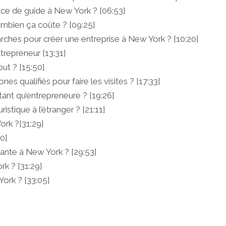
ce de guide à New York ? [06:53]
Combien ça coûte ? [09:25]
ches pour créer une entreprise à New York ? [10:20]
trepreneur [13:31]
ut ? [15:50]
 qualifiés pour faire les visites ? [17:33]
n tant qu’entrepreneure ? [19:26]
istique à l’étranger ? [21:11]
ork ?[31:29]
0]
uante à New York ? [29:53]
rk ? [31:29]
York ? [33:05]