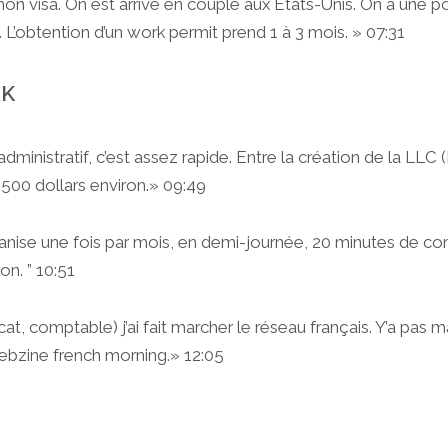
 mon visa. On est arrivé en couple aux Etats-Unis. On a une po
. L’obtention d’un work permit prend 1 à 3 mois. » 07:31
RK
administratif, c’est assez rapide. Entre la création de la LL
3500 dollars environ.» 09:49
anise une fois par mois, en demi-journée, 20 minutes de con
on. ” 10:51
cat, comptable) j’ai fait marcher le réseau français. Y’a pas 
 webzine french morning.» 12:05