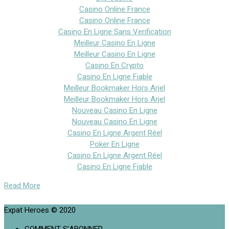
Casino Online France
Casino Online France
Casino En Ligne Sans Verification
Meilleur Casino En Ligne
Meilleur Casino En Ligne
Casino En Crypto
Casino En Ligne Fiable
Meilleur Bookmaker Hors Arjel
Meilleur Bookmaker Hors Arjel
Nouveau Casino En Ligne
Nouveau Casino En Ligne
Casino En Ligne Argent Réel
Poker En Ligne
Casino En Ligne Argent Réel
Casino En Ligne Fiable
Read More
Expat Heroes © 2020
COMMENT S’ABONNER