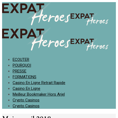
ECOUTER
POURQUOI
PRESSE
FORMATIONS
Casino En Ligne Retrait Rapide
Casino En Ligne
Meilleur Bookmaker Hors Arjel
Crypto Casinos
Crypto Casinos