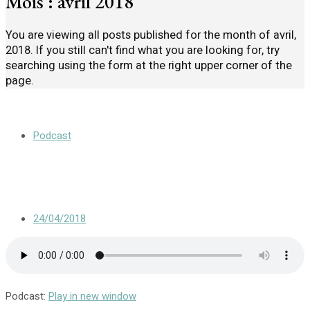
Mois :
avril 2018
You are viewing all posts published for the month of avril,
2018. If you still can't find what you are looking for, try
searching using the form at the right upper corner of the
page.
Podcast
#27 Jérôme Ramié: du Québec à la
République Tchèque
24/04/2018
Podcast:
Play in new window