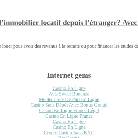
’immobilier locatif depuis l’étranger? Avec
ouer pour avoir des revenus à la retraite ou pour financer les études d
Internet gems
Casino En Ligne
Avis Sweet Bonanza
Meilleur Site De Pari En Ligne
Casino Sans Dépôt Avec Bonus Gratuit
Casino En Ligne France Légal
Casino En Ligne France
Casino En Ligne
Casino En Ligne
Crypto Casino Sans KYC