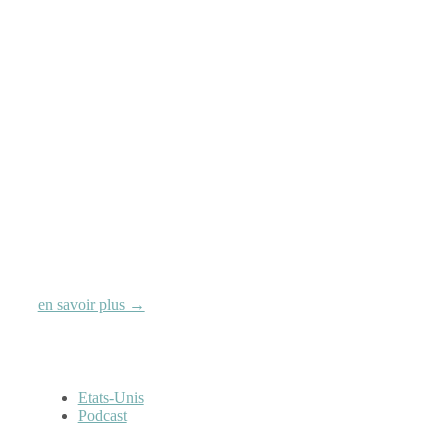
en savoir plus →
Etats-Unis
Podcast