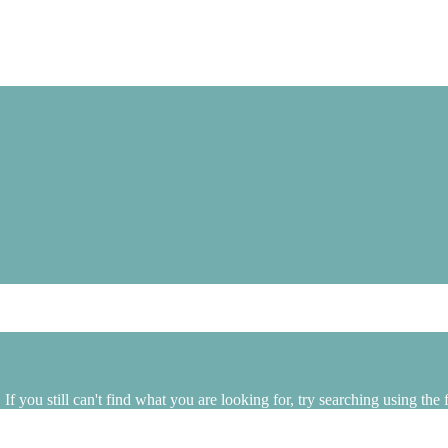
 you still can't find what you are looking for, try searching using the f