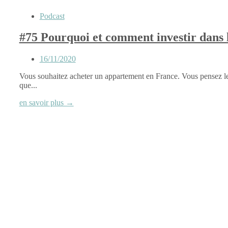
Podcast
#75 Pourquoi et comment investir dans l
16/11/2020
Vous souhaitez acheter un appartement en France. Vous pensez le l
que...
en savoir plus →