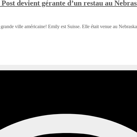
 Post devient gérante d’un restau au Nebra
 grande ville américaine! Emily est Suisse. Elle était venue au Nebraska