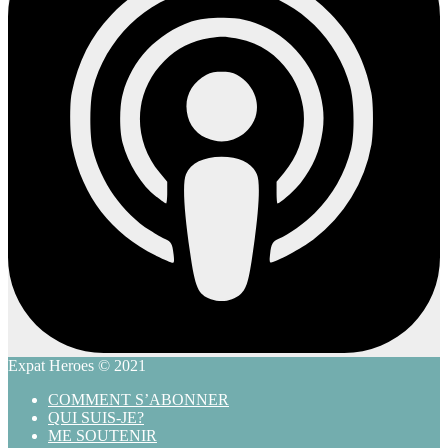
Expat Heroes © 2021
COMMENT S’ABONNER
QUI SUIS-JE?
ME SOUTENIR