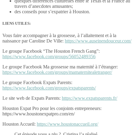
quelques différences culturelles entre le Texas et la France au
travers d’anecdotes amusantes;
des conseils pour s’expatrier à Houston.
LIENS UTILES:
Vous faire accompagner à la grossesse, à l’allaitement et à la
naissance par Caroline De Ville:
https://www.auseinendouceur.com/
Le groupe Facebook “The Houston French Gang”:
https://www.facebook.com/groups/56052489356
Le groupe Facebook Ma grossesse ma maternité à l’étranger:
https://www.facebook.com/groups/mamaternitealetranger/
Le groupe Facebook Expats Parents:
https://www.facebook.com/groups/expatsparents/
Le site web de Expats Parents:
https://www.expatsparents.fr/
Houston Expat Pro pour les conjoints entrepreneurs:
https://www.houstonexpatpro.com/en/
Houston Accueil:
https://www.houstonaccueil.org/
Cet épisode vous a plu ? Cristina l’a réalisé