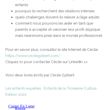
enfants
pourquoi ils recherchent des relations intenses
quels challenges doivent-ils relever à l’âge adulte
comment nous pouvons les aider en tant que
parents à accepter et valoriser leur profil atypique
mais néanmoins prisé dans le monde professionnel.
Pour en savoir plus, consultez le site Internet de Cécile:
https://www.cecilegylbert.com/
Cliquez ici pour contacter Cécile sur LinkedIn >>
Voici deux livres écrits par Cécile Gylbert:
Les enfants expatriés : Enfants de la Troisième Culture:
Édition 2020