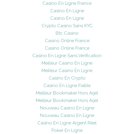
Casino En Ligne France
Casino En Ligne
Casino En Ligne
Crypto Casino Sans KYC
Btc Casino
Casino Online France
Casino Online France
Casino En Ligne Sans Verification
Meilleur Casino En Ligne
Meilleur Casino En Ligne
Casino En Crypto
Casino En Ligne Fiable
Meilleur Bookmaker Hors Arjel
Meilleur Bookmaker Hors Arjel
Nouveau Casino En Ligne
Nouveau Casino En Ligne
Casino En Ligne Argent Réel
Poker En Ligne