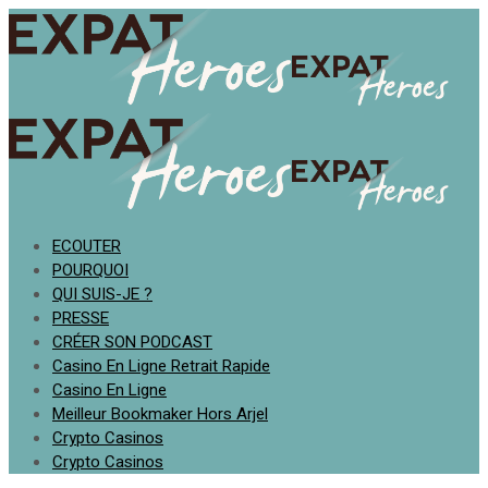
ECOUTER
POURQUOI
QUI SUIS-JE ?
PRESSE
CRÉER SON PODCAST
Casino En Ligne Retrait Rapide
Casino En Ligne
Meilleur Bookmaker Hors Arjel
Crypto Casinos
Crypto Casinos