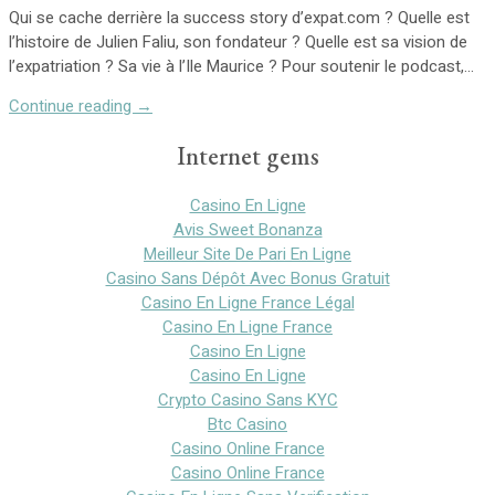
Qui se cache derrière la success story d’expat.com ? Quelle est
l’histoire de Julien Faliu, son fondateur ? Quelle est sa vision de
l’expatriation ? Sa vie à l’Ile Maurice ? Pour soutenir le podcast,...
Continue reading
→
Internet gems
Casino En Ligne
Avis Sweet Bonanza
Meilleur Site De Pari En Ligne
Casino Sans Dépôt Avec Bonus Gratuit
Casino En Ligne France Légal
Casino En Ligne France
Casino En Ligne
Casino En Ligne
Crypto Casino Sans KYC
Btc Casino
Casino Online France
Casino Online France