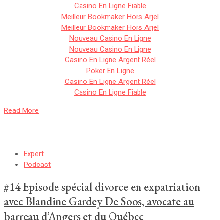
Casino En Ligne Fiable
Meilleur Bookmaker Hors Arjel
Meilleur Bookmaker Hors Arjel
Nouveau Casino En Ligne
Nouveau Casino En Ligne
Casino En Ligne Argent Réel
Poker En Ligne
Casino En Ligne Argent Réel
Casino En Ligne Fiable
Read More
Expert
Podcast
#14 Episode spécial divorce en expatriation
avec Blandine Gardey De Soos, avocate au
barreau d’Angers et du Québec