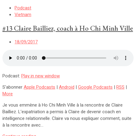
Podcast
Vietnam
#13 Claire Bailliez, coach à Ho Chi Minh Ville
18/09/2017
Podcast:
Play in new window
S'abonner
Apple Podcasts
|
Android
|
Google Podcasts
|
RSS
|
More
Je vous emmène à Ho Chi Minh Ville à la rencontre de Claire
Bailliez. L’expatriation a permis à Claire de devenir coach en
intelligence relationnelle. Claire va nous expliquer comment, suite
à la rencontre avec...