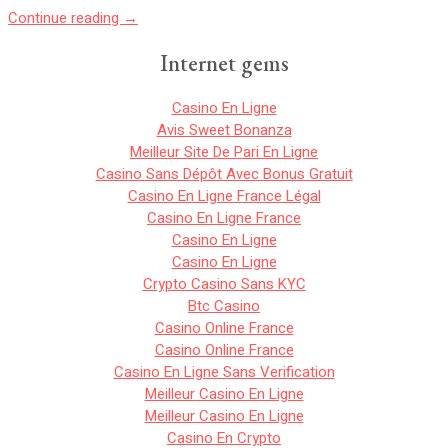
Continue reading
→
Internet gems
Casino En Ligne
Avis Sweet Bonanza
Meilleur Site De Pari En Ligne
Casino Sans Dépôt Avec Bonus Gratuit
Casino En Ligne France Légal
Casino En Ligne France
Casino En Ligne
Casino En Ligne
Crypto Casino Sans KYC
Btc Casino
Casino Online France
Casino Online France
Casino En Ligne Sans Verification
Meilleur Casino En Ligne
Meilleur Casino En Ligne
Casino En Crypto