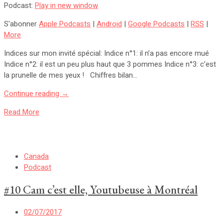
Podcast:
Play in new window
S'abonner
Apple Podcasts
|
Android
|
Google Podcasts
|
RSS
|
More
Indices sur mon invité spécial: Indice n°1: il n’a pas encore mué
Indice n°2: il est un peu plus haut que 3 pommes Indice n°3: c’est
la prunelle de mes yeux ! Chiffres bilan...
Continue reading
→
Read More
Canada
Podcast
#10 Cam c’est elle, Youtubeuse à Montréal
02/07/2017