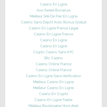
Casino En Ligne
Avis Sweet Bonanza
Meilleur Site De Pari En Ligne
Casino Sans Dépôt Avec Bonus Gratuit
Casino En Ligne France Légal
Casino En Ligne France
Casino En Ligne
Casino En Ligne
Crypto Casino Sans KYC
Btc Casino
Casino Online France
Casino Online France
Casino En Ligne Sans Verification
Meilleur Casino En Ligne
Meilleur Casino En Ligne
Casino En Crypto
Casino En Ligne Fiable
Meilleur Bookmaker Hors Arjel