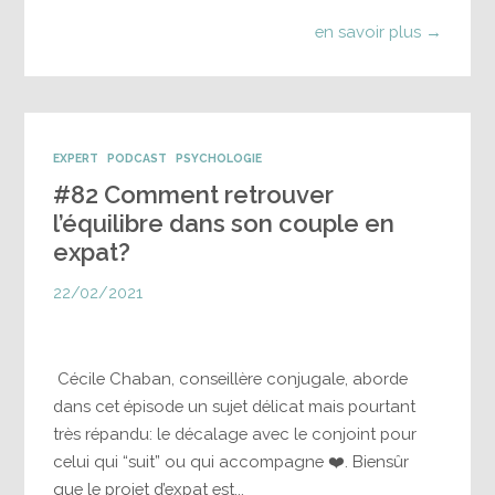
en savoir plus →
EXPERT
PODCAST
PSYCHOLOGIE
#82 Comment retrouver
l’équilibre dans son couple en
expat?
22/02/2021
​ Cécile Chaban, conseillère conjugale, aborde
dans cet épisode un sujet délicat mais pourtant
très répandu: le décalage avec le conjoint pour
celui qui “suit” ou qui accompagne ❤️. Biensûr
que le projet d’expat est...