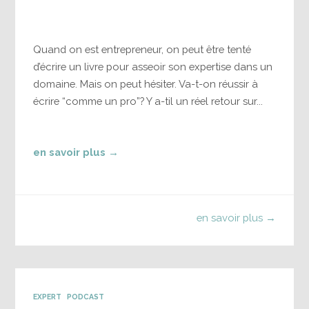
Quand on est entrepreneur, on peut être tenté
d’écrire un livre pour asseoir son expertise dans un
domaine. Mais on peut hésiter. Va-t-on réussir à
écrire “comme un pro”? Y a-til un réel retour sur...
en savoir plus →
en savoir plus →
EXPERT
PODCAST