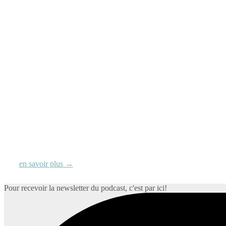
en savoir plus →
Pour recevoir la newsletter du podcast, c'est par ici!