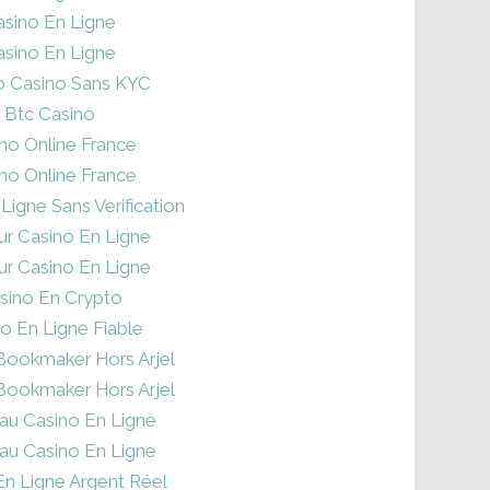
asino En Ligne
asino En Ligne
o Casino Sans KYC
Btc Casino
no Online France
no Online France
Ligne Sans Verification
ur Casino En Ligne
ur Casino En Ligne
sino En Crypto
o En Ligne Fiable
 Bookmaker Hors Arjel
 Bookmaker Hors Arjel
u Casino En Ligne
u Casino En Ligne
En Ligne Argent Réel