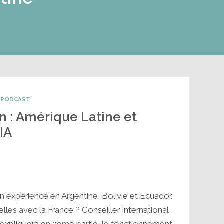
PODCAST
 : Amérique Latine et
VIA
 expérience en Argentine, Bolivie et Ecuador.
elles avec la France ? Conseiller International
expliquera en 2ème partie, le fonctionnement