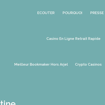
ECOUTER
POURQUOI
PRESSE
Casino En Ligne Retrait Rapide
Meilleur Bookmaker Hors Arjel
Crypto Casinos
tine