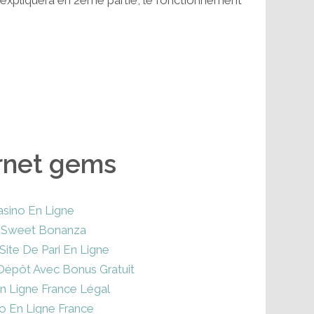
rnet gems
asino En Ligne
s Sweet Bonanza
 Site De Pari En Ligne
Dépôt Avec Bonus Gratuit
n Ligne France Légal
o En Ligne France