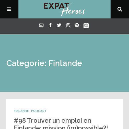
ECOUTER
Categorie: Finlande
POURQUOI
PRESSE
FORMATIONS
FINLANDE
PODCAST
Casino En Ligne Retrait Rapide
#98 Trouver un emploi en
Finlande: mission (im)possible?!